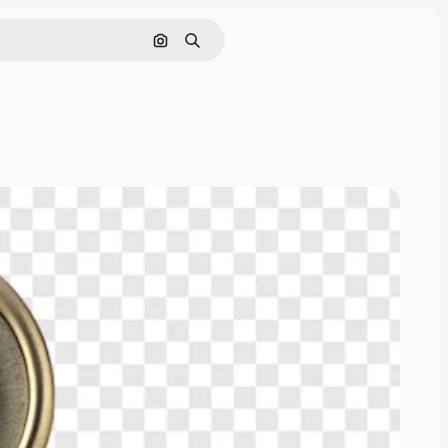
画像で検索
検索