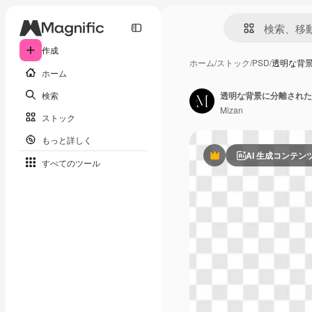
作成
ホーム
/
ストック
/
PSD
/
透明な背
ホーム
検索
透明な背景に分離された
Mizan
ストック
もっと詳しく
AI 生成コンテン
Premium
すべてのツール