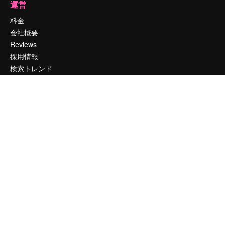
運営
料金
会社概要
Reviews
採用情報
検索トレンド
ブログ
イベント
Slidesgo
コンテンツを販売する
プレスルーム
magnific.aiをお探しですか？
お問い合わせ
顧客サポート
Instagram
YouTube
LinkedIn