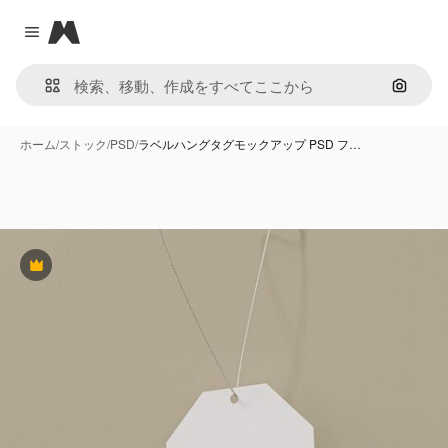
Magnific
Close menu
画像で
ホーム
/
ストック
/
PSD
/
ラベルハングタグモックアップ PSD フ…
Premium