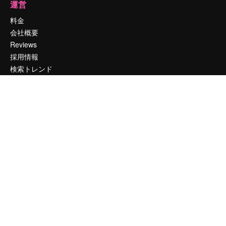
運営
料金
会社概要
Reviews
採用情報
検索トレンド
ブログ
イベント
Slidesgo
コンテンツを販売する
プレスルーム
magnific.aiをお探しですか？
お問い合わせ
顧客サポート
Instagram
YouTube
LinkedIn