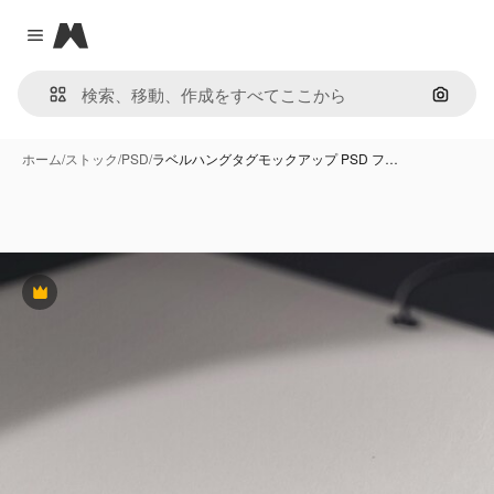
Magnific
Close menu
画像で
ホーム
/
ストック
/
PSD
/
ラベルハングタグモックアップ PSD フ…
Premium