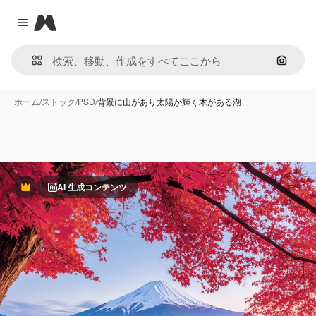
Magnific
Close menu
画像で
ホーム
/
ストック
/
PSD
/
背景に山があり太陽が輝く木がある湖
AI 生成コンテンツ
Premium