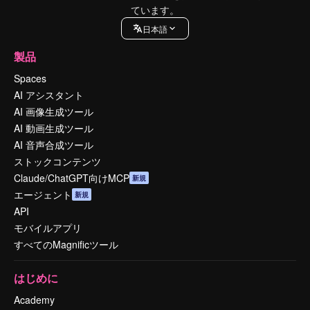
ています。
日本語
製品
Spaces
AI アシスタント
AI 画像生成ツール
AI 動画生成ツール
AI 音声合成ツール
ストックコンテンツ
Claude/ChatGPT向けMCP
新規
エージェント
新規
API
モバイルアプリ
すべてのMagnificツール
はじめに
Academy