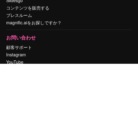
Slidesgo
コンテンツを販売する
プレスルーム
magnific.aiをお探しですか？
お問い合わせ
顧客サポート
Instagram
YouTube
LinkedIn
TikTok
Discord
X
Reddit
Copyright © 2010-
2026
Freepik Company S.L.U.
無断複写・転載を禁じま
す
.