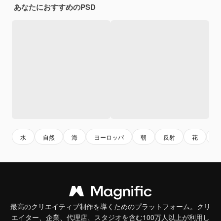
あなたにおすすめのPSD
水
自然
海
ヨーロッパ
朝
反射
花
屋
最高のクリエイティブ制作を導くためのプラットフォーム。クリ
エイター、企業、代理店、スタジオを含む100万人以上が利用し