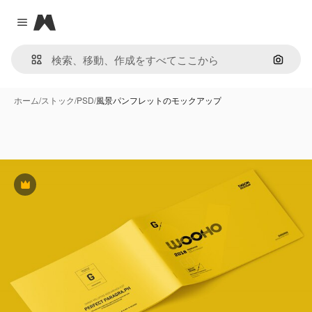
Magnific
Close menu
画像で
ホーム
/
ストック
/
PSD
/
風景パンフレットのモックアップ
Premium