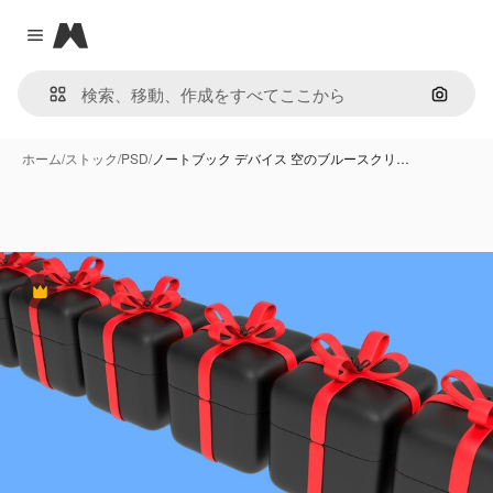
Magnific
Close menu
画像で
ホーム
/
ストック
/
PSD
/
ノートブック デバイス 空のブルースクリ…
Premium