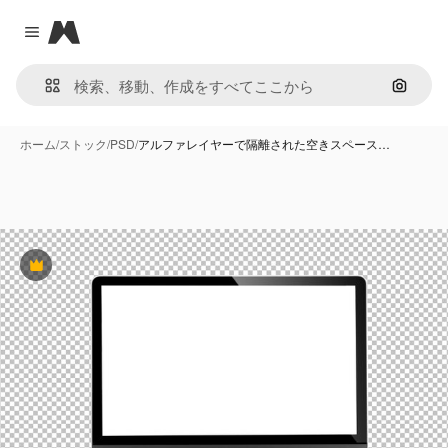
Magnific
Close menu
画像で
ホーム
/
ストック
/
PSD
/
アルファレイヤーで隔離された空きスペース…
Premium