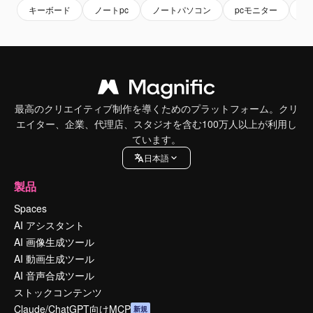
キーボード
ノートpc
ノートパソコン
pcモニター
パ
最高のクリエイティブ制作を導くためのプラットフォーム。クリ
エイター、企業、代理店、スタジオを含む100万人以上が利用し
ています。
日本語
製品
Spaces
AI アシスタント
AI 画像生成ツール
AI 動画生成ツール
AI 音声合成ツール
ストックコンテンツ
Claude/ChatGPT向けMCP
新規