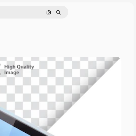
画像で検索
検索