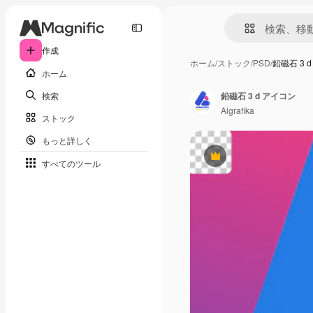
作成
ホーム
/
ストック
/
PSD
/
鉛磁石 3 
ホーム
検索
鉛磁石 3 d アイコン
Algrafika
ストック
もっと詳しく
Premium
すべてのツール