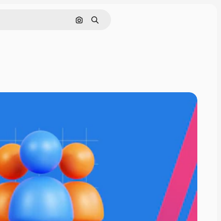
画像で検索
検索