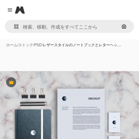
Magnific
Close menu
画像で
ホーム
/
ストック
/
PSD
/
レザースタイルのノートブックとレターヘッ…
Premium