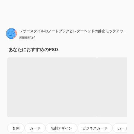
レザースタイルのノートブックとレターヘッドの静止モックアップテンプレート
alimran24
あなたにおすすめのPSD
名刺
カード
名刺デザイン
ビジネスカード
カードデ