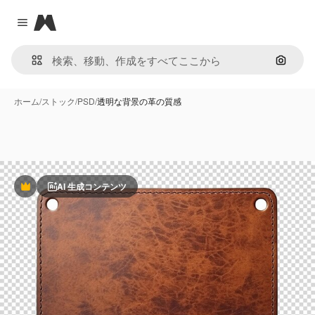
Magnific
Close menu
画像で
ホーム
/
ストック
/
PSD
/
透明な背景の革の質感
AI 生成コンテンツ
Premium