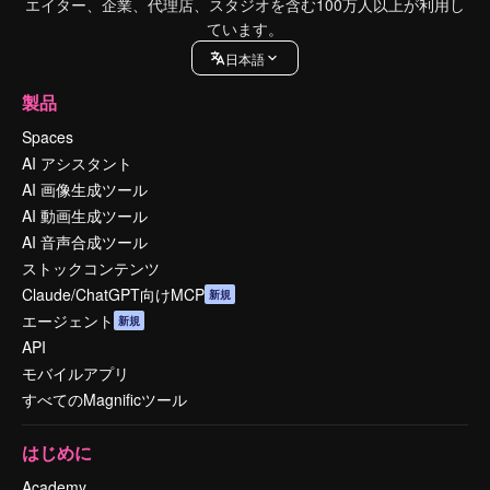
エイター、企業、代理店、スタジオを含む100万人以上が利用し
ています。
日本語
製品
Spaces
AI アシスタント
AI 画像生成ツール
AI 動画生成ツール
AI 音声合成ツール
ストックコンテンツ
Claude/ChatGPT向けMCP
新規
エージェント
新規
API
モバイルアプリ
すべてのMagnificツール
はじめに
Academy