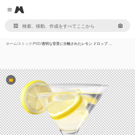
Magnific
Close menu
画像で
ホーム
/
ストック
/
PSD
/
透明な背景に分離されたレモン ドロップ …
Premium