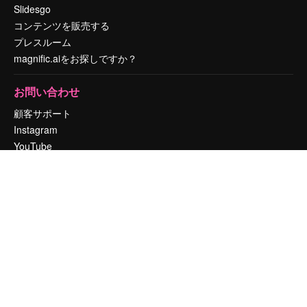
Slidesgo
コンテンツを販売する
プレスルーム
magnific.aiをお探しですか？
お問い合わせ
顧客サポート
Instagram
YouTube
LinkedIn
TikTok
Discord
X
Reddit
Copyright © 2010-
2026
Freepik Company S.L.U.
無断複写・転載を禁じま
す
.