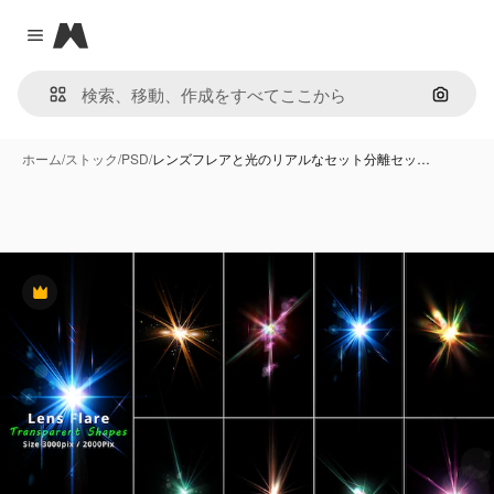
Magnific
Close menu
画像で
ホーム
/
ストック
/
PSD
/
レンズフレアと光のリアルなセット分離セッ…
Premium