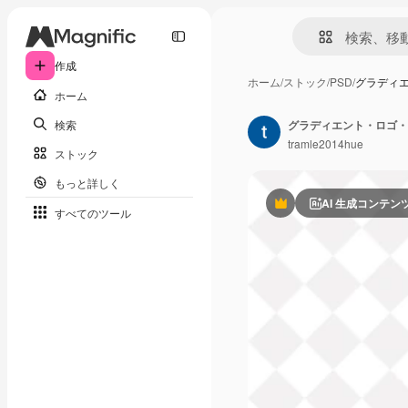
作成
ホーム
/
ストック
/
PSD
/
グラディ
ホーム
検索
tramle2014hue
ストック
もっと詳しく
AI 生成コンテン
Premium
すべてのツール