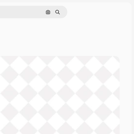
画像で検索
検索