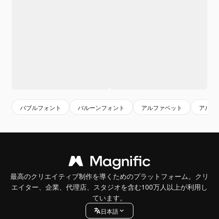
バブルフォント
バルーンフォント
アルファベット
アルフ
最高のクリエイティブ制作を導くためのプラットフォーム。クリ
エイター、企業、代理店、スタジオを含む100万人以上が利用し
ています。
日本語