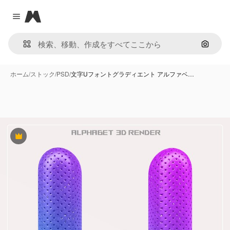
Magnific
Close menu
画像で
ホーム
/
ストック
/
PSD
/
文字Uフォントグラディエント アルファベ…
Premium