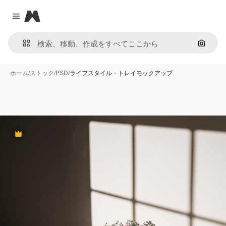
Magnific
Close menu
画像で
ホーム
/
ストック
/
PSD
/
ライフスタイル・トレイモックアップ
Premium