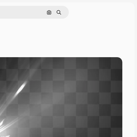
画像で検索
検索