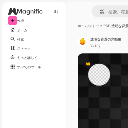
作成
ホーム
/
ストック
/
PSD
/
透明な背
ホーム
検索
透明な背景の光効果
Vuang
ストック
もっと詳しく
Premium
すべてのツール