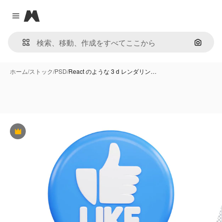
Magnific
Close menu
画像で
ホーム
/
ストック
/
PSD
/
React のような 3 d レンダリン…
Premium