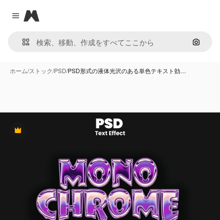
Magnific
Close menu
画像で
ホーム
/
ストック
/
PSD
/
PSD形式の液体光沢のある単色テキスト効…
Premium