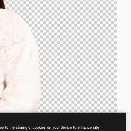
ee to the storing of cookies on your device to enhance site