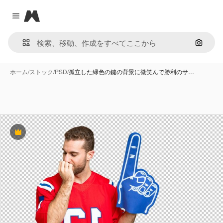
Magnific
Close menu
画像で
ホーム
/
ストック
/
PSD
/
孤立した緑色の鍵の背景に微笑んで勝利のサ…
Premium