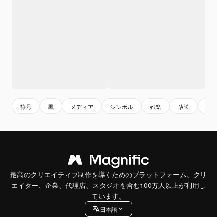
符号
黒
メディア
シンボル
娯楽
放送
ニ
最高のクリエイティブ制作を導くためのプラットフォーム。クリ
エイター、企業、代理店、スタジオを含む100万人以上が利用し
ています。
日本語