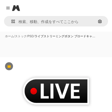
Magnific
Close menu
画像で
ホーム
/
ストック
/
PSD
/
ライブストリーミングボタン ブロードキャ…
Premium