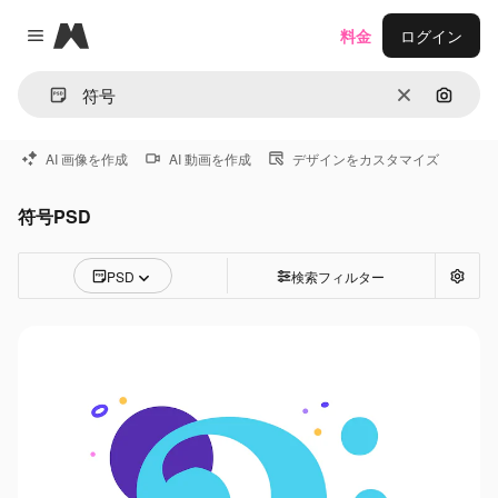
Magnific
料金
ログイン
Close menu
消去
画像で
AI 画像を作成
AI 動画を作成
デザインをカスタマイズ
符号PSD
PSD
検索フィルター