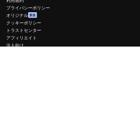
利用規約
プライバシーポリシー
オリジナル
新規
クッキーポリシー
トラストセンター
アフィリエイト
法人向け
運営
料金
会社概要
Reviews
採用情報
検索トレンド
ブログ
イベント
Slidesgo
コンテンツを販売する
プレスルーム