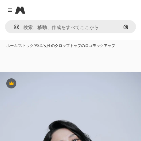
Magnific
Close menu
画像で
ホーム
/
ストック
/
PSD
/
女性のクロップトップのロゴモックアップ
Premium