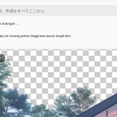
 di tengah …
au air tenang pohon tinggi batu besar langit biru
ツ