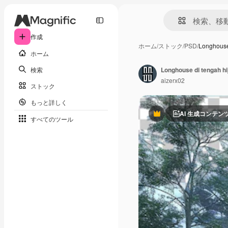
作成
ホーム
/
ストック
/
PSD
/
Longhouse
ホーム
検索
Longhouse di tengah hij
aizerx02
ストック
もっと詳しく
AI 生成コンテン
Premium
すべてのツール