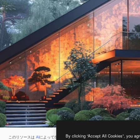
By clicking “Accept All Cookies”, you agr
このリソースは
AI
によって生成されたものです。
AI画像生成ツール
を使うと