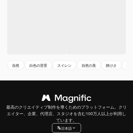
自然
白色の背景
スイレン
自然の美
静けさ
水
最高のクリエイティブ制作を導くためのプラットフォーム。クリ
エイター、企業、代理店、スタジオを含む100万人以上が利用し
ています。
日本語