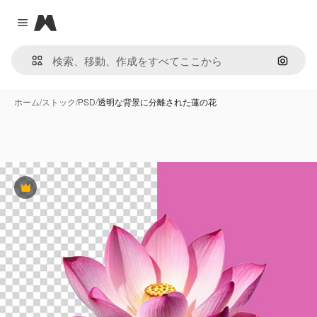
Magnific
Close menu
画像で
ホーム
/
ストック
/
PSD
/
透明な背景に分離された蓮の花
Premium