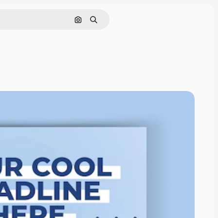
画像で検索
検索