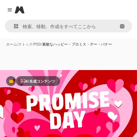
Magnific
Close menu
画像で
ホーム
/
ストック
/
PSD
/
素敵なハッピー・プロミス・デー・バナー
AI 生成コンテンツ
Premium