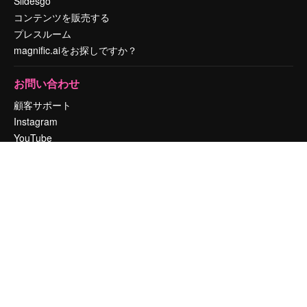
Slidesgo
コンテンツを販売する
プレスルーム
magnific.aiをお探しですか？
お問い合わせ
顧客サポート
Instagram
YouTube
LinkedIn
TikTok
Discord
X
Reddit
Copyright © 2010-
2026
Freepik Company S.L.U.
無断複写・転載を禁じま
す
.