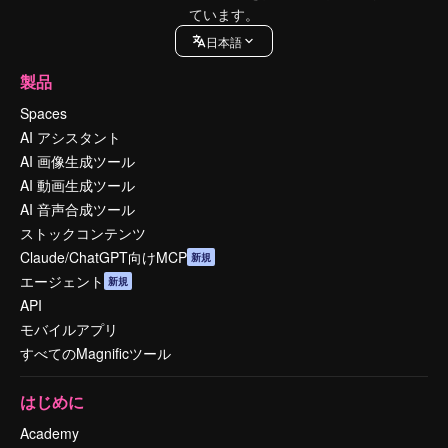
ています。
日本語
製品
Spaces
AI アシスタント
AI 画像生成ツール
AI 動画生成ツール
AI 音声合成ツール
ストックコンテンツ
Claude/ChatGPT向けMCP
新規
エージェント
新規
API
モバイルアプリ
すべてのMagnificツール
はじめに
Academy