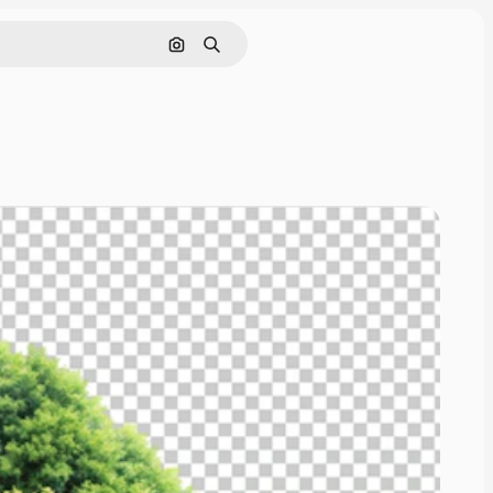
画像で検索
検索