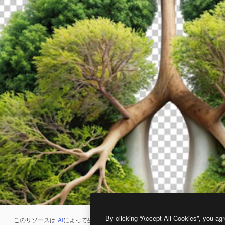
By clicking “Accept All Cookies”, you agr
このリソースは
AI
によって生成されたものです。
AI画像生成ツール
を使うと