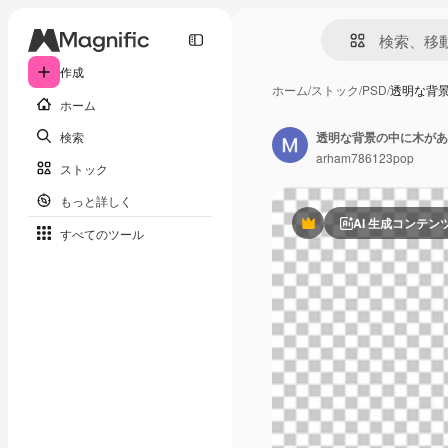
作成
ホーム
/
ストック
/
PSD
/
透明な背
ホーム
検索
透明な背景の中に木があ
arham786123pop
ストック
もっと詳しく
AI 生成コンテン
Premium
すべてのツール