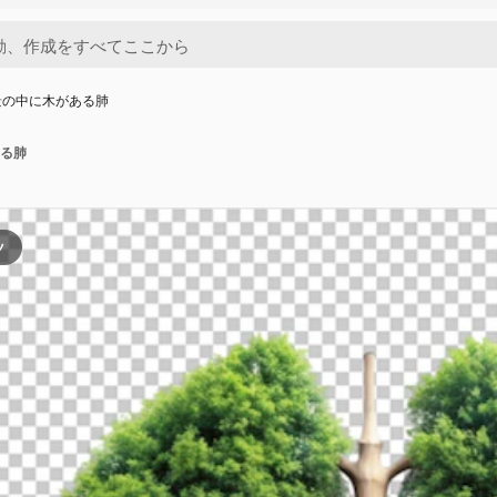
景の中に木がある肺
る肺
ツ