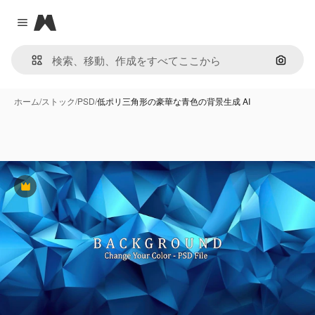
Magnific
Close menu
画像で
ホーム
/
ストック
/
PSD
/
低ポリ三角形の豪華な青色の背景生成 AI
Premium