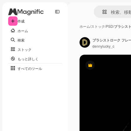
作成
ホーム
/
ストック
/
PSD
/
ブラシスト
ホーム
検索
dennylucky_c
ストック
もっと詳しく
Premium
すべてのツール