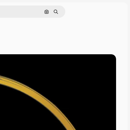
画像で検索
検索