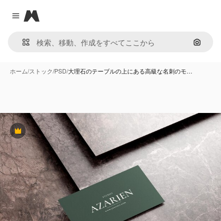
Magnific
Close menu
画像で
ホーム
/
ストック
/
PSD
/
大理石のテーブルの上にある高級な名刺のモ…
Premium