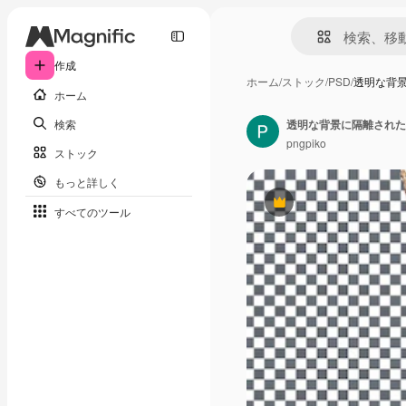
作成
ホーム
/
ストック
/
PSD
/
透明な背
ホーム
検索
透明な背景に隔離された
pngpiko
ストック
もっと詳しく
Premium
すべてのツール