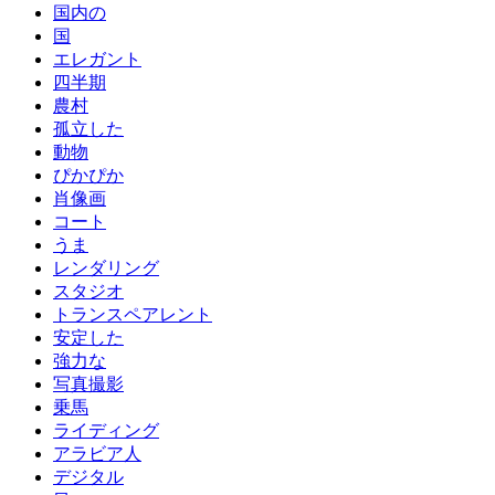
国内の
国
エレガント
四半期
農村
孤立した
動物
ぴかぴか
肖像画
コート
うま
レンダリング
スタジオ
トランスペアレント
安定した
強力な
写真撮影
乗馬
ライディング
アラビア人
デジタル