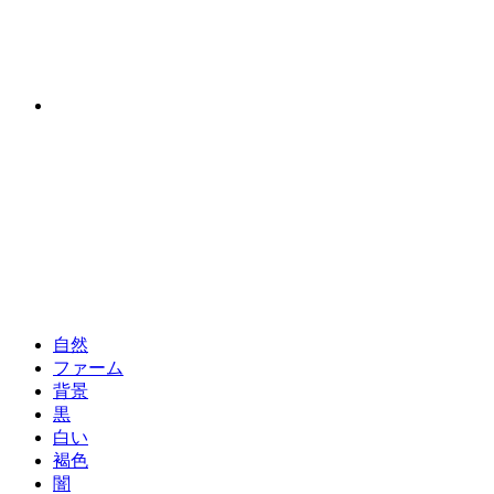
自然
ファーム
背景
黒
白い
褐色
闇