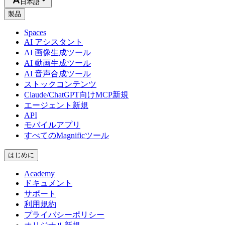
日本語
製品
Spaces
AI アシスタント
AI 画像生成ツール
AI 動画生成ツール
AI 音声合成ツール
ストックコンテンツ
Claude/ChatGPT向けMCP
新規
エージェント
新規
API
モバイルアプリ
すべてのMagnificツール
はじめに
Academy
ドキュメント
サポート
利用規約
プライバシーポリシー