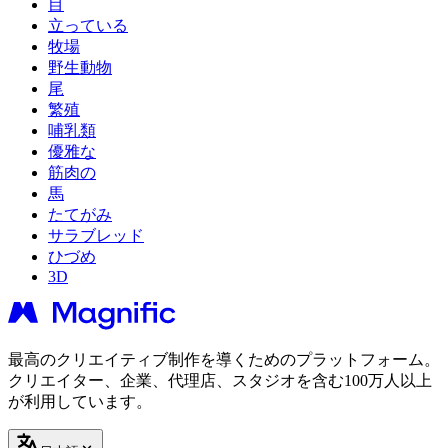
目
立っている
牧場
野生動物
尾
繁殖
哺乳類
優雅な
筋肉の
馬
たてがみ
サラブレッド
ひづめ
3D
最高のクリエイティブ制作を導くためのプラットフォーム。
クリエイター、企業、代理店、スタジオを含む100万人以上
が利用しています。