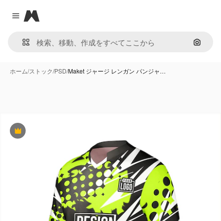
Magnific
Close menu
画像で
ホーム
/
ストック
/
PSD
/
Maket ジャージ レンガン パンジャ…
Premium