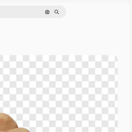
画像で検索
検索