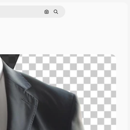
画像で検索
検索