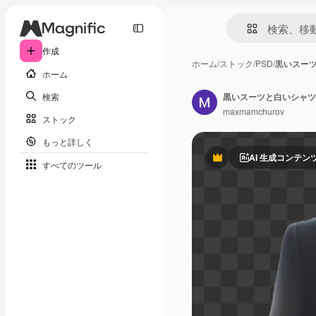
作成
ホーム
/
ストック
/
PSD
/
黒いスー
ホーム
検索
黒いスーツと白いシャツ
maxmamchurov
ストック
もっと詳しく
AI 生成コンテン
Premium
すべてのツール