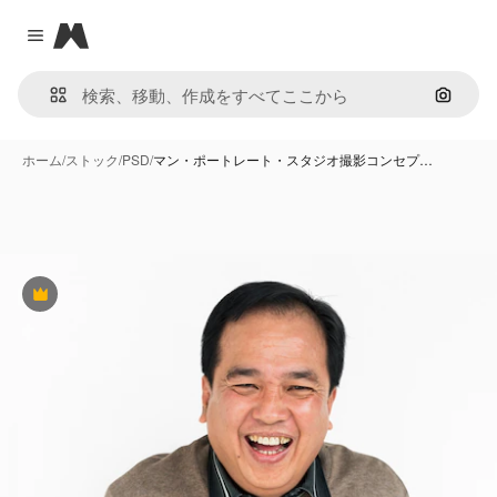
Magnific
Close menu
画像で
ホーム
/
ストック
/
PSD
/
マン・ポートレート・スタジオ撮影コンセプ…
Premium