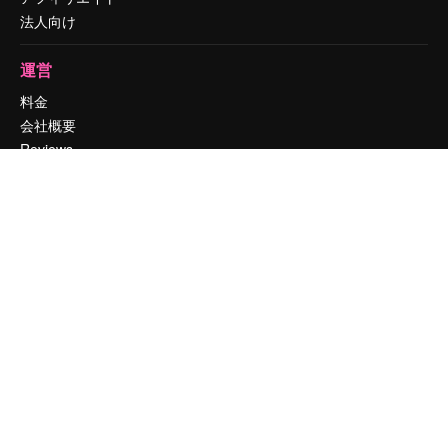
法人向け
運営
料金
会社概要
Reviews
採用情報
検索トレンド
ブログ
イベント
Slidesgo
コンテンツを販売する
プレスルーム
magnific.aiをお探しですか？
お問い合わせ
顧客サポート
Instagram