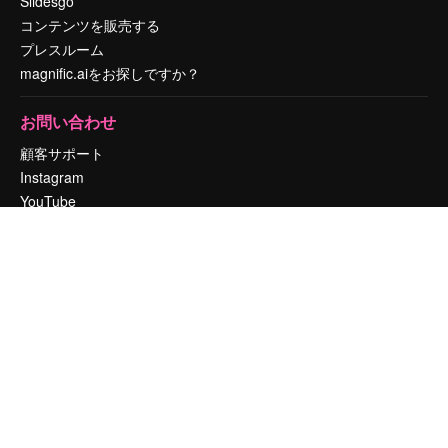
Slidesgo
コンテンツを販売する
プレスルーム
magnific.aiをお探しですか？
お問い合わせ
顧客サポート
Instagram
YouTube
LinkedIn
TikTok
Discord
X
Reddit
Copyright © 2010-
2026
Freepik Company S.L.U.
無断複写・転載を禁じま
す
.