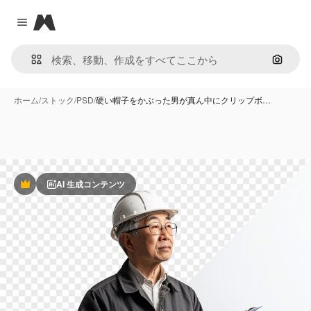
Magnific
Close menu
画像で
ホーム
/
ストック
/
PSD
/
硬い帽子をかぶった男が真ん中にクリップボ…
AI 生成コンテンツ
Premium