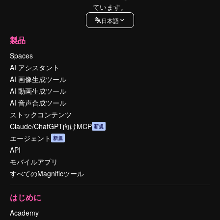
ています。
日本語
製品
Spaces
AI アシスタント
AI 画像生成ツール
AI 動画生成ツール
AI 音声合成ツール
ストックコンテンツ
Claude/ChatGPT向けMCP
新規
エージェント
新規
API
モバイルアプリ
すべてのMagnificツール
はじめに
Academy