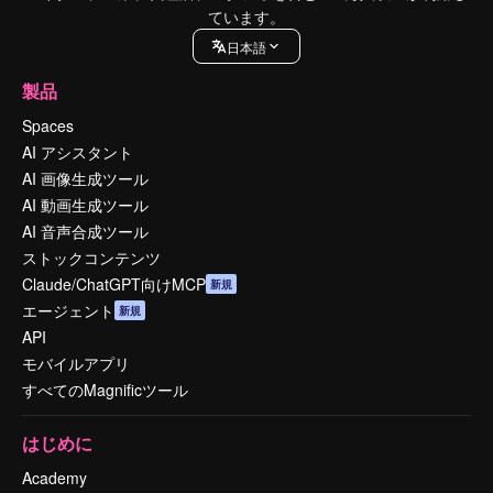
ています。
日本語
製品
Spaces
AI アシスタント
AI 画像生成ツール
AI 動画生成ツール
AI 音声合成ツール
ストックコンテンツ
Claude/ChatGPT向けMCP
新規
エージェント
新規
API
モバイルアプリ
すべてのMagnificツール
はじめに
Academy