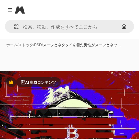
Magnific
Close menu
画像で
ホーム
/
ストック
/
PSD
/
スーツとネクタイを着た男性がスーツとネッ…
AI 生成コンテンツ
Premium