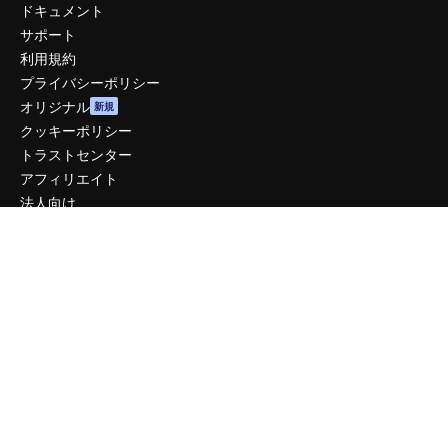
ドキュメント
サポート
利用規約
プライバシーポリシー
オリジナル
新規
クッキーポリシー
トラストセンター
アフィリエイト
法人向け
運営
料金
会社概要
Reviews
採用情報
検索トレンド
ブログ
イベント