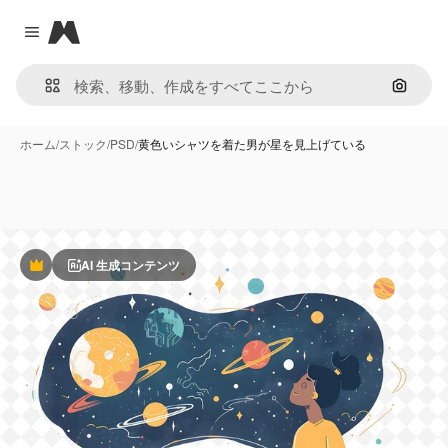
Magnific
Close menu
画像で
ホーム
/
ストック
/
PSD
/
黄色いシャツを着た男が星を見上げている
AI 生成コンテンツ
Premium