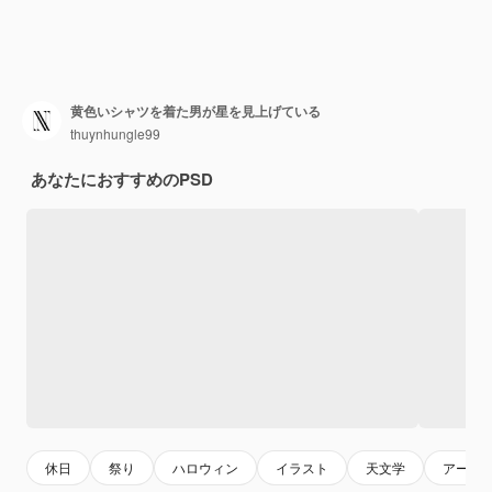
黄色いシャツを着た男が星を見上げている
thuynhungle99
あなたにおすすめのPSD
休日
祭り
ハロウィン
イラスト
天文学
アート