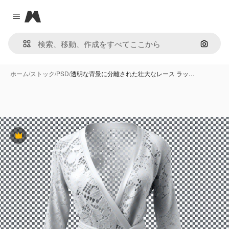
Magnific
Close menu
画像で
ホーム
/
ストック
/
PSD
/
透明な背景に分離された壮大なレース ラッ…
Premium