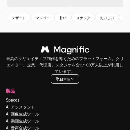
デザート
マンゴー
甘い
スナック
おいしい
swe
最高のクリエイティブ制作を導くためのプラットフォーム。クリ
エイター、企業、代理店、スタジオを含む100万人以上が利用し
ています。
日本語
製品
Spaces
AI アシスタント
AI 画像生成ツール
AI 動画生成ツール
AI 音声合成ツール