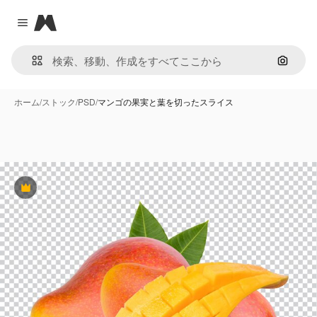
Magnific
Close menu
画像で
ホーム
/
ストック
/
PSD
/
マンゴの果実と葉を切ったスライス
Premium