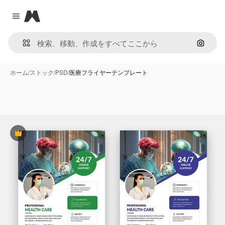
Magnific
Close menu
画像で
ホーム
/
ストック
/
PSD
/
医療フライヤーテンプレート
Premium