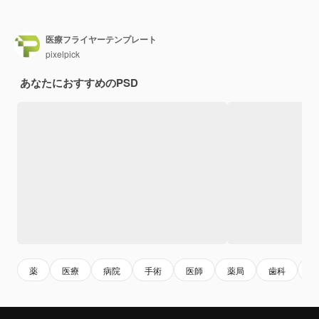
医療フライヤーテンプレート
pixelpick
あなたにおすすめのPSD
薬
医療
病院
手術
医師
薬局
歯科
歯