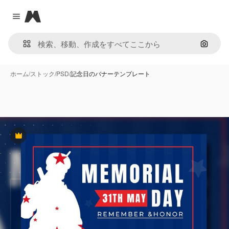
Magnific
Close menu
画像で
ホーム
/
ストック
/
PSD
/
記念日のバナーテンプレート
Premium