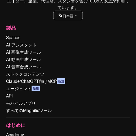
エイター、企業、代理店、スタジオを含む100万人以上が利用し
ています。
日本語
製品
Spaces
AI アシスタント
AI 画像生成ツール
AI 動画生成ツール
AI 音声合成ツール
ストックコンテンツ
Claude/ChatGPT向けMCP
新規
エージェント
新規
API
モバイルアプリ
すべてのMagnificツール
はじめに
Academy