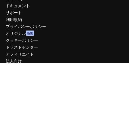
ドキュメント
サポート
利用規約
プライバシーポリシー
オリジナル
新規
クッキーポリシー
トラストセンター
アフィリエイト
法人向け
運営
料金
会社概要
Reviews
採用情報
検索トレンド
ブログ
イベント