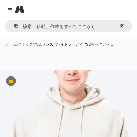
Magnific
Close menu
画像で
ホーム
/
ストック
/
PSD
/
メンズホワイトフーディ PSDモックアッ…
Premium