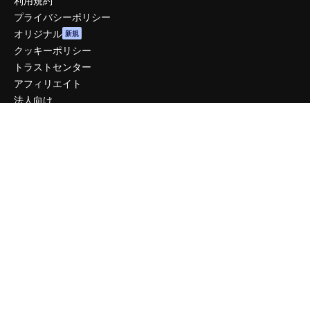
利用規約
プライバシーポリシー
オリジナル
新規
クッキーポリシー
トラストセンター
アフィリエイト
法人向け
運営
料金
会社概要
Reviews
採用情報
検索トレンド
ブログ
イベント
Slidesgo
コンテンツを販売する
プレスルーム