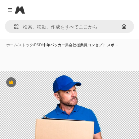
Magnific
Close menu
画像で
ホーム
/
ストック
/
PSD
/
中年パッカー男会社従業員コンセプト スポ…
Premium