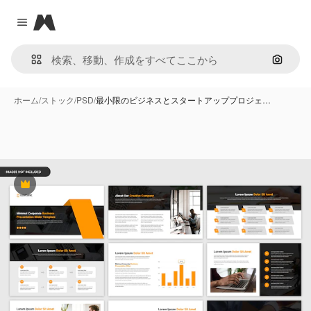
Magnific
Close menu
画像で
ホーム
/
ストック
/
PSD
/
最小限のビジネスとスタートアッププロジェ…
Premium