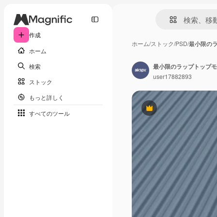
作成
ホーム
/
ストック
/
PSD
/
最小限の
ホーム
検索
最小限のラップトップモ
user17882893
ストック
もっと詳しく
Premium
すべてのツール