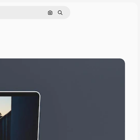
画像で検索
検索